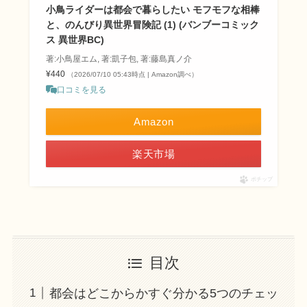
小鳥ライダーは都会で暮らしたい モフモフな相棒
と、のんびり異世界冒険記 (1) (バンブーコミック
ス 異世界BC)
著:小鳥屋エム, 著:凱子包, 著:藤島真ノ介
¥440
（2026/07/10 05:43時点 | Amazon調べ）
口コミを見る
Amazon
楽天市場
ポチップ
目次
都会はどこからかすぐ分かる5つのチェッ