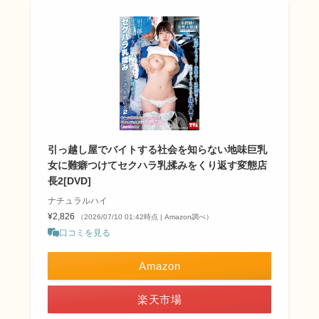
引っ越し屋でバイトする社会を知らない地味巨乳
女に難癖つけてセクハラ乳揉みをくり返す変態店
長2[DVD]
ナチュラルハイ
¥2,826
（2026/07/10 01:42時点 | Amazon調べ）
口コミを見る
Amazon
楽天市場