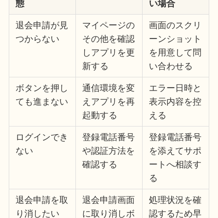
態
い場合
退会申請が見
マイページの
画面のスクリ
つからない
その他を確認
ーンショット
しアプリを更
を用意して問
新する
い合わせる
ボタンを押し
通信環境を変
エラー日時と
ても進まない
えアプリを再
表示内容を控
起動する
える
ログインでき
登録電話番号
登録電話番号
ない
や認証方法を
を添えてサポ
確認する
ートへ相談す
る
退会申請を取
退会申請画面
処理状況を確
り消したい
に取り消しボ
認するため早