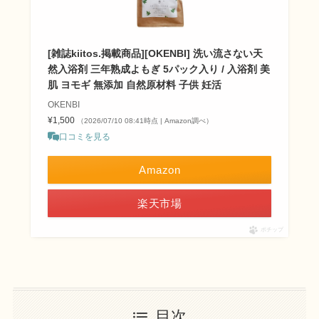
[雑誌kiitos.掲載商品][OKENBI] 洗い流さない天
然入浴剤 三年熟成よもぎ 5パック入り / 入浴剤 美
肌 ヨモギ 無添加 自然原材料 子供 妊活
OKENBI
¥1,500
（2026/07/10 08:41時点 | Amazon調べ）
口コミを見る
Amazon
楽天市場
ポチップ
目次