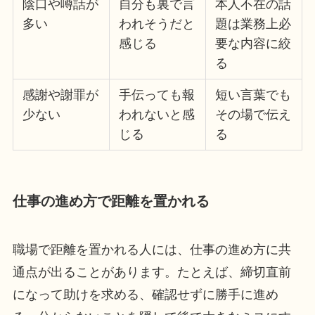
陰口や噂話が
自分も裏で言
本人不在の話
多い
われそうだと
題は業務上必
感じる
要な内容に絞
る
感謝や謝罪が
手伝っても報
短い言葉でも
少ない
われないと感
その場で伝え
じる
る
仕事の進め方で距離を置かれる
職場で距離を置かれる人には、仕事の進め方に共
通点が出ることがあります。たとえば、締切直前
になって助けを求める、確認せずに勝手に進め