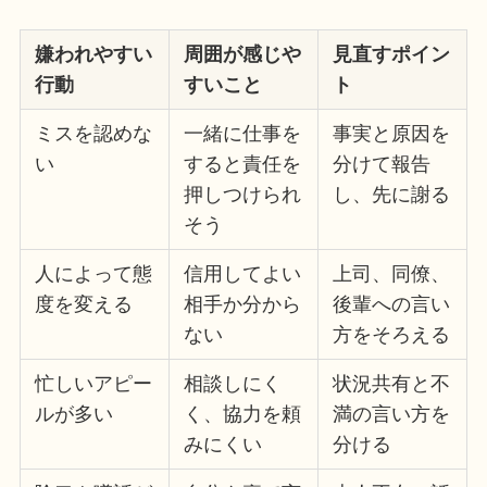
嫌われやすい
周囲が感じや
見直すポイン
行動
すいこと
ト
ミスを認めな
一緒に仕事を
事実と原因を
い
すると責任を
分けて報告
押しつけられ
し、先に謝る
そう
人によって態
信用してよい
上司、同僚、
度を変える
相手か分から
後輩への言い
ない
方をそろえる
忙しいアピー
相談しにく
状況共有と不
ルが多い
く、協力を頼
満の言い方を
みにくい
分ける